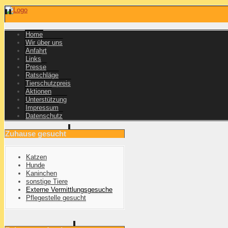
Home
Wir über uns
Anfahrt
Links
Presse
Ratschläge
Tierschutzpreis
Aktionen
Unterstützung
Impressum
Datenschutz
Zuhause gesucht
Katzen
Hunde
Kaninchen
sonstige Tiere
Externe Vermittlungsgesuche
Pflegestelle gesucht