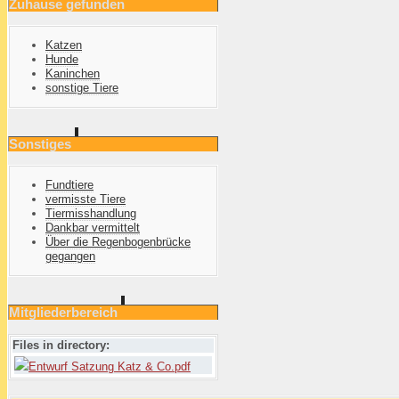
Zuhause gefunden
Katzen
Hunde
Kaninchen
sonstige Tiere
Sonstiges
Fundtiere
vermisste Tiere
Tiermisshandlung
Dankbar vermittelt
Über die Regenbogenbrücke
gegangen
Mitgliederbereich
Files in directory:
Entwurf Satzung Katz & Co.pdf