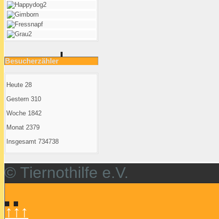
Besucherzähler
Heute
28
Gestern
310
Woche
1842
Monat
2379
Insgesamt
734738
© Tiernothilfe e.V.
↑↑↑