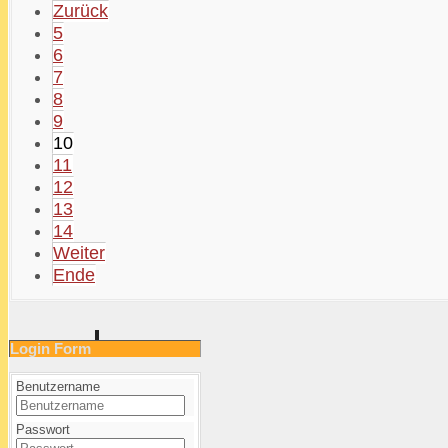
Zurück
5
6
7
8
9
10
11
12
13
14
Weiter
Ende
Login Form
Benutzername
Passwort