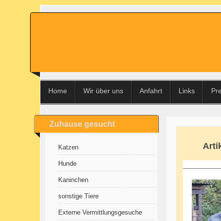
Home
Wir über uns
Anfahrt
Links
Pr
Zuhause gesucht
Arti
Katzen
Hunde
Kaninchen
sonstige Tiere
Externe Vermittlungsgesuche