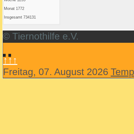
Monat
1772
Insgesamt
734131
© Tiernothilfe e.V.
↑↑↑
Freitag, 07. August 2026
Temp