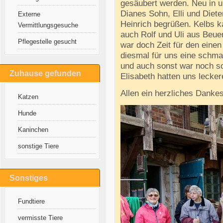
gesäubert werden. Neu in u
Dianes Sohn, Elli und Diet
Externe
Heinrich begrüßen. Kelbs 
Vermittlungsgesuche
auch Rolf und Uli aus Beuer
Pflegestelle gesucht
war doch Zeit für den eine
diesmal für uns eine schm
und auch sonst war noch so
Zuhause gefunden
Elisabeth hatten uns lecke
Allen ein herzliches Danke
Katzen
Hunde
Kaninchen
sonstige Tiere
Sonstiges
Fundtiere
vermisste Tiere