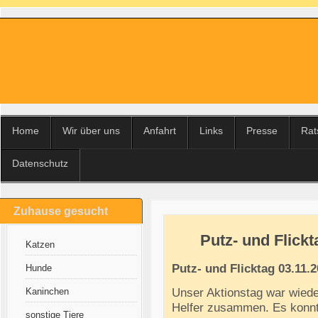
Home
Wir über uns
Anfahrt
Links
Presse
Rat
Datenschutz
Zuhause gesucht
Putz- und Flickt
Katzen
Putz- und Flicktag 03.11.
Hunde
Kaninchen
Unser Aktionstag war wiede
Helfer zusammen. Es konnte
sonstige Tiere