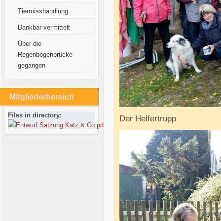
Tiermisshandlung
Dankbar vermittelt
Über die
Regenbogenbrücke
gegangen
Mitgliederbereich
Files in directory:
Der Helfertrupp
Entwurf Satzung Katz & Co.pdf