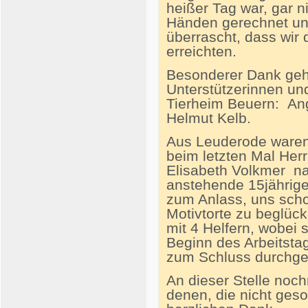
heißer Tag war, gar ni
Händen gerechnet un
überrascht, dass wir 
erreichten.
Besonderer Dank geht
Unterstützerinnen un
Tierheim Beuern: Ang
Helmut Kelb.
Aus Leuderode waren
beim letzten Mal Her
Elisabeth Volkmer n
anstehende 15jährige
zum Anlass, uns schon
Motivtorte zu beglüc
mit 4 Helfern, wobei 
Beginn des Arbeitstag
zum Schluss durchgeh
An dieser Stelle noc
denen, die nicht ges