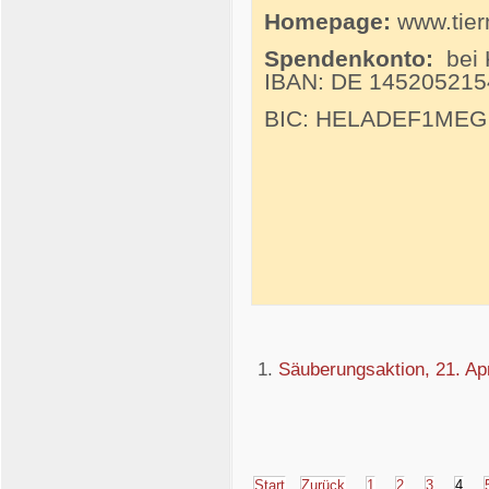
Homepage:
www.tie
Spendenkonto:
bei
IBAN: DE 145205215
BIC: HELADEF1MEG
Säuberungsaktion, 21. Apr
Start
Zurück
1
2
3
4